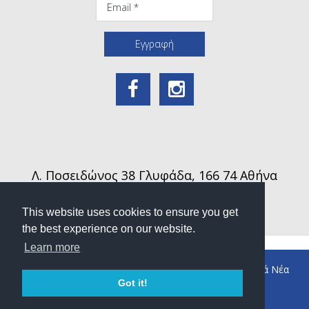
Email
Εγγραφή
Λ. Ποσειδώνος 38 Γλυφάδα, 166 74 Αθήνα
Τηλ. (+30) 210 894 3995
Φαξ. (+30) 210 894 4070
This website uses cookies to ensure you get
Email:
info@londonhotel.gr
the best experience on our website.
Learn more
Διαμονή
ΓΑΣΤΡΟΝΟΜΙΑ
Προσφορές
Εταιρικά Νέα
Got it!
Κρατήσεις
Επικοινωνία
Privacy Policy